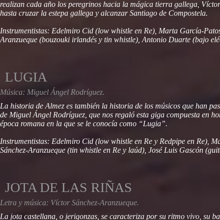
realizan cada año los peregrinos hacia la mágica tierra gallega, Vícto
hasta cruzar la estepa gallega y alcanzar Santiago de Compostela.
Instrumentistas: Edelmiro Cid (low whistle en Re), Marta García-Patos 
Aranzueque (bouzouki irlandés y tin whistle), Antonio Duarte (bajo eléc
LUGIA
Música: Miguel Ángel Rodríguez.
La historia de Almez es también la historia de los músicos que han pa
de Miguel Ángel Rodríguez, que nos regaló esta giga compuesta en hono
época romana en la que se le conocía como “Lugia”.
Instrumentistas: Edelmiro Cid (low whistle en Re y Redpipe en Re), Ma
Sánchez-Aranzueque (tin whistle en Re y laúd), José Luis Gascón (guita
JOTA DE LAS RIÑAS
Letra y música: Víctor Sánchez-Aranzueque.
La jota castellana, o jerigonzas, se caracteriza por su ritmo vivo, su b