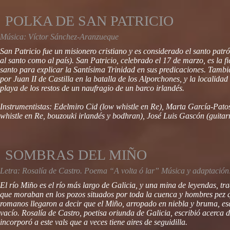
POLKA DE SAN PATRICIO
Música: Víctor Sánchez-Aranzueque
San Patricio fue un misionero cristiano y es considerado el santo pat
al santo como al país). San Patricio, celebrado el 17 de marzo, es la fi
santo para explicar la Santísima Trinidad en sus predicaciones. Tambié
por Juan II de Castilla en la batalla de los Alporchones, y la localid
playa de los restos de un naufragio de un barco irlandés.
Instrumentistas: Edelmiro Cid (low whistle en Re), Marta García-Patos
whistle en Re, bouzouki irlandés y bodhran), José Luis Gascón (guitarr
SOMBRAS DEL MIÑO
Letra: Rosalía de Castro. Poema “A volta ó lar” Música y adaptació
El río Miño es el río más largo de Galicia, y una mina de leyendas, tra
que moraban en los pozos situados por toda la cuenca y hombres pez qu
romanos llegaron a decir que el Miño, arropado en niebla y bruma, esco
vacío. Rosalía de Castro, poetisa oriunda de Galicia, escribió acerca d
incorporó a este vals que a veces tiene aires de seguidilla.