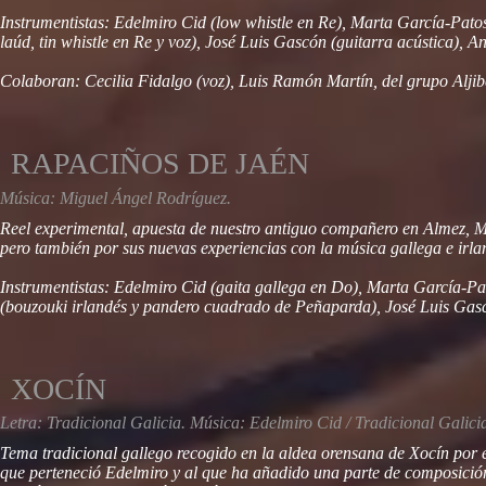
Instrumentistas: Edelmiro Cid (low whistle en Re), Marta García-Patos
laúd, tin whistle en Re y voz), José Luis Gascón (guitarra acústica), A
Colaboran: Cecilia Fidalgo (voz), Luis Ramón Martín, del grupo Aljib
RAPACIÑOS DE JAÉN
Música: Miguel Ángel Rodríguez.
Reel experimental, apuesta de nuestro antiguo compañero en Almez, M
pero también por sus nuevas experiencias con la música gallega e irla
Instrumentistas: Edelmiro Cid (gaita gallega en Do), Marta García-Pa
(bouzouki irlandés y pandero cuadrado de Peñaparda), José Luis Gascón
XOCÍN
Letra: Tradicional Galicia. Música: Edelmiro Cid / Tradicional Galici
Tema tradicional gallego recogido en la aldea orensana de Xocín por e
que perteneció Edelmiro y al que ha añadido una parte de composición 